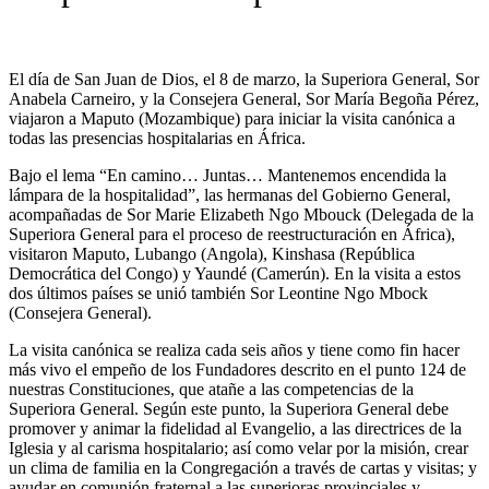
El día de San Juan de Dios, el 8 de marzo, la Superiora General, Sor
Anabela Carneiro, y la Consejera General, Sor María Begoña Pérez,
viajaron a Maputo (Mozambique) para iniciar la visita canónica a
todas las presencias hospitalarias en África.
Bajo el lema “En camino… Juntas… Mantenemos encendida la
lámpara de la hospitalidad”, las hermanas del Gobierno General,
acompañadas de Sor Marie Elizabeth Ngo Mbouck (Delegada de la
Superiora General para el proceso de reestructuración en África),
visitaron Maputo, Lubango (Angola), Kinshasa (República
Democrática del Congo) y Yaundé (Camerún). En la visita a estos
dos últimos países se unió también Sor Leontine Ngo Mbock
(Consejera General).
La visita canónica se realiza cada seis años y tiene como fin hacer
más vivo el empeño de los Fundadores descrito en el punto 124 de
nuestras Constituciones, que atañe a las competencias de la
Superiora General. Según este punto, la Superiora General debe
promover y animar la fidelidad al Evangelio, a las directrices de la
Iglesia y al carisma hospitalario; así como velar por la misión, crear
un clima de familia en la Congregación a través de cartas y visitas; y
ayudar en comunión fraternal a las superioras provinciales y