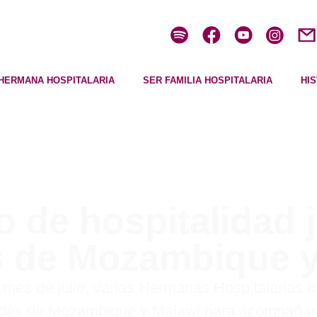
HERMANA HOSPITALARIA
SER FAMILIA HOSPITALARIA
HI
 de hospitalidad j
s de Mozambique y
 mes de julio, varias Hermanas Hospitalarias h
des de Mozambique y Malawi para acompañar 