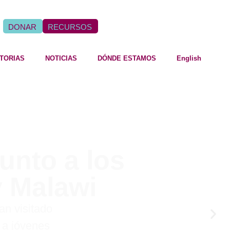
DONAR
RECURSOS
STORIAS
NOTICIAS
DÓNDE ESTAMOS
English
unto a los
 Malawi
an visitado
a jóvenes