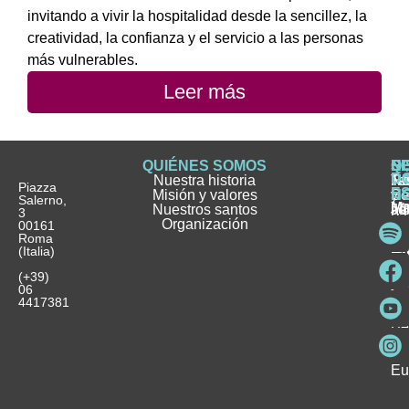
invitando a vivir la hospitalidad desde la sencillez, la
creatividad, la confianza y el servicio a las personas
más vulnerables.
Leer más
QUIÉNES SOMOS
Q
S
S
HI
NO
D
Nuestra historia
H
H
FA
Te
No
Piazza
E
Misión y valores
Se
H
H
y
Salerno,
M
Nuestros santos
as
¿
Jó
ag
3
Organización
In
pu
Ho
00161
Pu
Roma
e
se
La
es
(Italia)
in
He
Ho
Pa
Ho
Se
(+39)
y
vo
06
es
ho
4417381
Fu
Be
Me
Ho
Eu