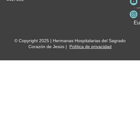
Fu
Be
Me
Ho
Eu
© Copyright 2025 | Hermanas Hospitalarias del Sagrado
Corazón de Jesús |
Política de privacidad