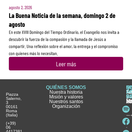
agosto 2, 2026
La Buena Noticia de la semana, domingo 2 de
agosto
En este XVIII Domingo del Tiempo Ordinario, el Evangelio nos invita a
descubrir la fuerza de la compasión y la llamada de Jesús a
compartir. Una reflexión sobre el amor, la entrega y el compromiso
con quienes más lo necesitan.
Leer más
QUIÉNES SOMOS
Q
S
S
HI
NO
D
Nuestra historia
H
H
FA
Te
No
Piazza
E
Misión y valores
Se
H
H
y
Salerno,
M
Nuestros santos
as
¿
Jó
ag
3
Organización
In
pu
Ho
00161
Pu
Roma
e
se
La
es
(Italia)
in
He
Ho
Pa
Ho
Se
(+39)
y
vo
06
es
ho
4417381