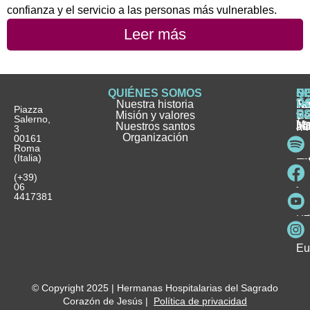
confianza y el servicio a las personas más vulnerables.
Leer más
QUIÉNES SOMOS
Q
S
S
HI
NO
D
Nuestra historia
H
H
FA
Te
No
Piazza
E
Misión y valores
Se
H
H
y
Salerno,
M
Nuestros santos
as
¿
Jó
ag
3
Organización
In
pu
Ho
00161
Pu
Roma
e
se
La
es
(Italia)
in
He
Ho
Pa
Ho
Se
(+39)
y
vo
06
es
ho
4417381
Fu
Be
Me
Ho
Eu
© Copyright 2025 | Hermanas Hospitalarias del Sagrado
Corazón de Jesús |
Política de privacidad