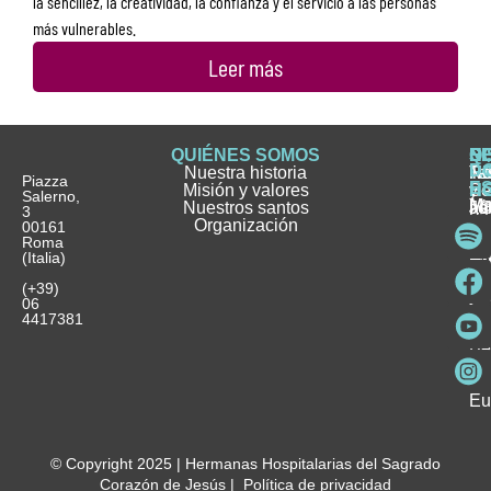
la sencillez, la creatividad, la confianza y el servicio a las personas
más vulnerables.
Leer más
QUIÉNES SOMOS
Q
S
S
HI
NO
D
Nuestra historia
H
H
FA
Te
No
Piazza
E
Misión y valores
Se
H
H
y
Salerno,
M
Nuestros santos
as
¿
Jó
ag
3
Organización
In
pu
Ho
00161
Pu
Roma
e
se
La
es
(Italia)
in
He
Ho
Pa
Ho
Se
(+39)
y
vo
06
es
ho
4417381
Fu
Be
Me
Ho
Eu
© Copyright 2025 | Hermanas Hospitalarias del Sagrado
Corazón de Jesús |
Política de privacidad