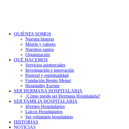
QUIÉNES SOMOS
Nuestra historia
Misión y valores
Nuestros santos
Organización
QUÉ HACEMOS
Servicios asistenciales
Investigación e innovación
Pastoral y espiritualidad
Fundación Benito Menni
Hospitality Europe
SER HERMANA HOSPITALARIA
¿Cómo puedo ser Hermana Hospitalaria?
SER FAMILIA HOSPITALARIA
Jóvenes Hospitalarios
Laicos Hospitalarios
Ser voluntario hospitalario
HISTORIAS
NOTICIAS