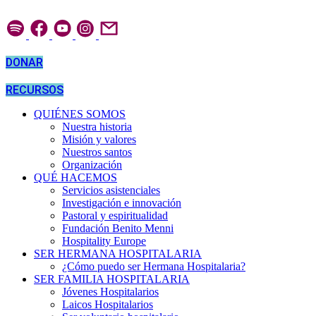
Ir
al
contenido
DONAR
RECURSOS
QUIÉNES SOMOS
Nuestra historia
Misión y valores
Nuestros santos
Organización
QUÉ HACEMOS
Servicios asistenciales
Investigación e innovación
Pastoral y espiritualidad
Fundación Benito Menni
Hospitality Europe
SER HERMANA HOSPITALARIA
¿Cómo puedo ser Hermana Hospitalaria?
SER FAMILIA HOSPITALARIA
Jóvenes Hospitalarios
Laicos Hospitalarios