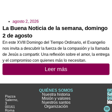
agosto 2, 2026
La Buena Noticia de la semana, domingo
2 de agosto
En este XVIII Domingo del Tiempo Ordinario, el Evangelio
nos invita a descubrir la fuerza de la compasión y la llamada
de Jesús a compartir. Una reflexión sobre el amor, la entrega
y el compromiso con quienes más lo necesitan.
Leer más
QUIÉNES SOMOS
Q
S
S
HI
NO
D
Nuestra historia
H
H
FA
Te
No
Piazza
E
Misión y valores
Se
H
H
y
Salerno,
M
Nuestros santos
as
¿
Jó
ag
3
Organización
In
pu
Ho
00161
Pu
Roma
e
se
La