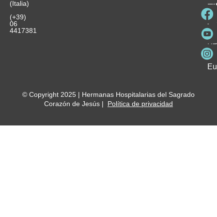
es
(Italia)
in
He
Ho
Pa
Ho
Se
(+39)
y
vo
06
es
ho
4417381
Fu
Be
Me
Ho
Eu
© Copyright 2025 | Hermanas Hospitalarias del Sagrado
Corazón de Jesús |
Política de privacidad