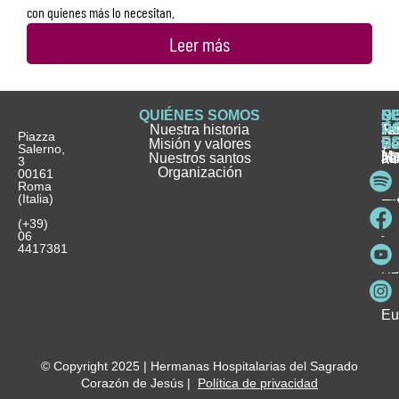
con quienes más lo necesitan.
Leer más
QUIÉNES SOMOS
Q
S
S
HI
NO
D
Nuestra historia
H
H
FA
Te
No
Piazza
E
Misión y valores
Se
H
H
y
Salerno,
M
Nuestros santos
as
¿
Jó
ag
3
Organización
In
pu
Ho
00161
Pu
Roma
e
se
La
es
(Italia)
in
He
Ho
Pa
Ho
Se
(+39)
y
vo
06
es
ho
4417381
Fu
Be
Me
Ho
Eu
© Copyright 2025 | Hermanas Hospitalarias del Sagrado
Corazón de Jesús |
Política de privacidad