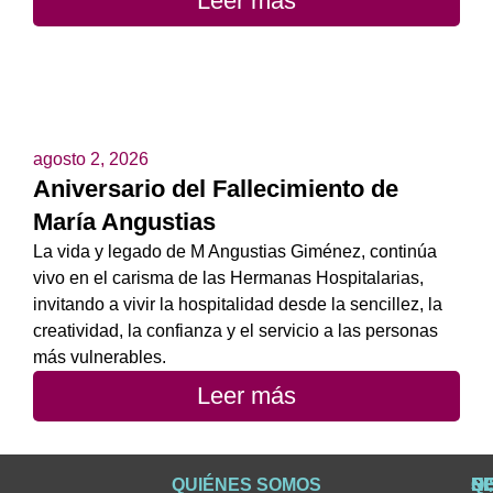
Leer más
agosto 2, 2026
Aniversario del Fallecimiento de
María Angustias
La vida y legado de M Angustias Giménez, continúa
vivo en el carisma de las Hermanas Hospitalarias,
invitando a vivir la hospitalidad desde la sencillez, la
creatividad, la confianza y el servicio a las personas
más vulnerables.
Leer más
QUIÉNES SOMOS
Q
S
S
HI
NO