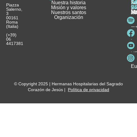
D
Nuestra historia
H
H
FA
Te
No
Piazza
E
Misión y valores
Se
H
H
y
Salerno,
M
Nuestros santos
as
¿
Jó
ag
3
Organización
In
pu
Ho
00161
Pu
Roma
e
se
La
es
(Italia)
in
He
Ho
Pa
Ho
Se
(+39)
y
vo
06
es
ho
4417381
Fu
Be
Me
Ho
Eu
© Copyright 2025 | Hermanas Hospitalarias del Sagrado
Corazón de Jesús |
Política de privacidad