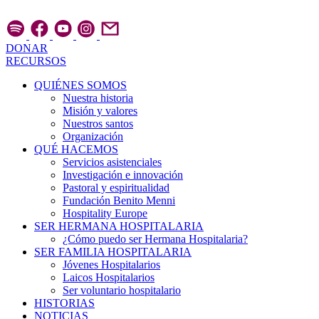
Ir
al
contenido
DONAR
RECURSOS
QUIÉNES SOMOS
Nuestra historia
Misión y valores
Nuestros santos
Organización
QUÉ HACEMOS
Servicios asistenciales
Investigación e innovación
Pastoral y espiritualidad
Fundación Benito Menni
Hospitality Europe
SER HERMANA HOSPITALARIA
¿Cómo puedo ser Hermana Hospitalaria?
SER FAMILIA HOSPITALARIA
Jóvenes Hospitalarios
Laicos Hospitalarios
Ser voluntario hospitalario
HISTORIAS
NOTICIAS