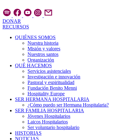
Ir
al
contenido
DONAR
RECURSOS
QUIÉNES SOMOS
Nuestra historia
Misión y valores
Nuestros santos
Organización
QUÉ HACEMOS
Servicios asistenciales
Investigación e innovación
Pastoral y espiritualidad
Fundación Benito Menni
Hospitality Europe
SER HERMANA HOSPITALARIA
¿Cómo puedo ser Hermana Hospitalaria?
SER FAMILIA HOSPITALARIA
Jóvenes Hospitalarios
Laicos Hospitalarios
Ser voluntario hospitalario
HISTORIAS
NOTICIAS