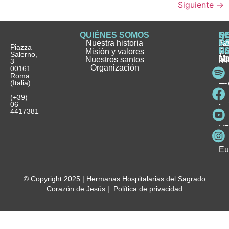
Siguiente
→
QUIÉNES SOMOS
Q
S
S
HI
NO
D
Nuestra historia
H
H
FA
Te
No
Piazza
E
Misión y valores
Se
H
H
y
Salerno,
M
Nuestros santos
as
¿
Jó
ag
3
Organización
In
pu
Ho
00161
Pu
Roma
e
se
La
es
(Italia)
in
He
Ho
Pa
Ho
Se
(+39)
y
vo
06
es
ho
4417381
Fu
Be
Me
Ho
Eu
© Copyright 2025 | Hermanas Hospitalarias del Sagrado
Corazón de Jesús |
Política de privacidad