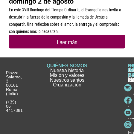
domingo 2 de agosto
En este XVIII Domingo del Tiempo Ordinario, el Evangelio nos invita a
descubrir la fuerza de la compasión y la llamada de Jesús a
compartir. Una reflexión sobre el amor, la entrega y el compromiso
con quienes más lo necesitan.
Leer más
QUIÉNES SOMOS
Q
S
S
HI
NO
D
Nuestra historia
H
H
FA
Te
No
Piazza
E
Misión y valores
Se
H
H
y
Salerno,
M
Nuestros santos
as
¿
Jó
ag
3
Organización
In
pu
Ho
00161
Pu
Roma
e
se
La
es
(Italia)
in
He
Ho
Pa
Ho
Se
(+39)
y
vo
06
es
ho
4417381
Fu
Be
Me
Ho
Eu