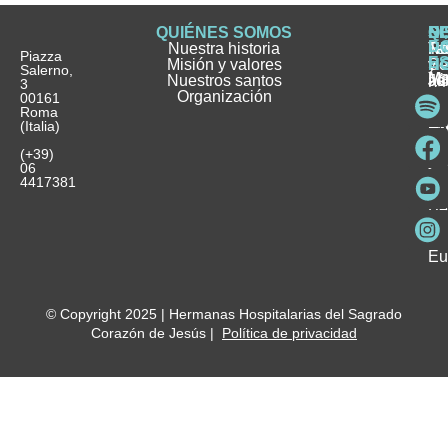
QUIÉNES SOMOS
Q
S
S
HI
NO
D
Nuestra historia
H
H
FA
Te
No
Piazza
E
Misión y valores
Se
H
H
y
Salerno,
M
Nuestros santos
as
¿
Jó
ag
3
Organización
In
pu
Ho
00161
Pu
Roma
e
se
La
es
(Italia)
in
He
Ho
Pa
Ho
Se
(+39)
y
vo
06
es
ho
4417381
Fu
Be
Me
Ho
Eu
© Copyright 2025 | Hermanas Hospitalarias del Sagrado
Corazón de Jesús |
Política de privacidad