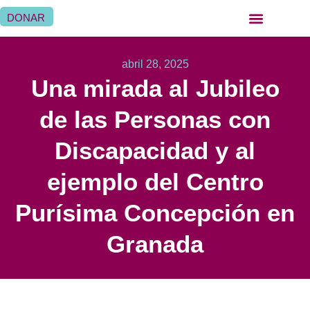
DONAR
QUIÉNES SOMOS
QUÉ HACEMOS
SER HERMANA HOSPITALARIA
SER FAMILIA HOSPITALARIA
DÓNDE ESTAMOS
abril 28, 2025
Una mirada al Jubileo
de las Personas con
Discapacidad y al
ejemplo del Centro
Purísima Concepción en
Granada