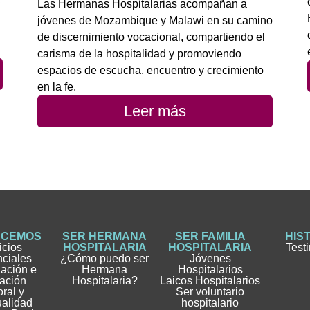
Las Hermanas Hospitalarias acompañan a
jóvenes de Mozambique y Malawi en su camino
de discernimiento vocacional, compartiendo el
carisma de la hospitalidad y promoviendo
espacios de escucha, encuentro y crecimiento
en la fe.
Leer más
ACEMOS
SER HERMANA
SER FAMILIA
HIS
icios
HOSPITALARIA
HOSPITALARIA
Test
nciales
¿Cómo puedo ser
Jóvenes
gación e
Hermana
Hospitalarios
ación
Hospitalaria?
Laicos Hospitalarios
ral y
Ser voluntario
ualidad
hospitalario