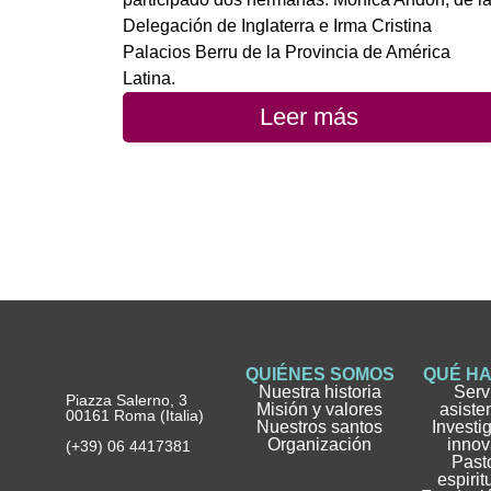
Delegación de Inglaterra e Irma Cristina
Palacios Berru de la Provincia de América
Latina.
Leer más
QUIÉNES SOMOS
QUÉ H
Nuestra historia
Serv
Piazza Salerno, 3
Misión y valores
asiste
00161 Roma (Italia)
Nuestros santos
Investi
Organización
innov
(+39) 06 4417381
Pasto
espirit