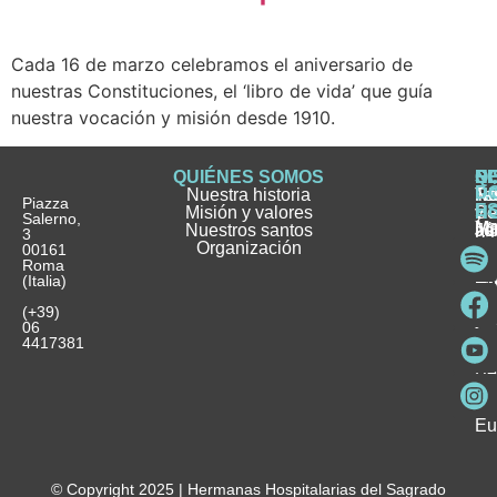
Cada 16 de marzo celebramos el aniversario de
nuestras Constituciones, el ‘libro de vida’ que guía
nuestra vocación y misión desde 1910.
QUIÉNES SOMOS
Q
S
S
HI
NO
D
Nuestra historia
H
H
FA
Te
No
Piazza
E
Misión y valores
Se
H
H
y
Salerno,
M
Nuestros santos
as
¿
Jó
ag
3
Organización
In
pu
Ho
00161
Pu
Roma
e
se
La
es
(Italia)
in
He
Ho
Pa
Ho
Se
(+39)
y
vo
06
es
ho
4417381
Fu
Be
Me
Ho
Eu
© Copyright 2025 | Hermanas Hospitalarias del Sagrado