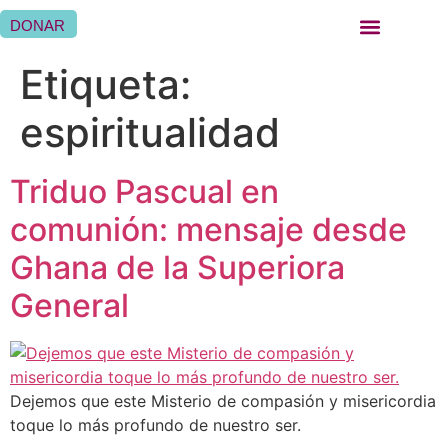
DONAR
QUIÉNES SOMOS
QUÉ HACEMOS
SER HERMANA HOSPITALARIA
SER FAMILIA HOSPITALARIA
DÓNDE ESTAMOS
Etiqueta:
espiritualidad
Triduo Pascual en
comunión: mensaje desde
Ghana de la Superiora
General
Dejemos que este Misterio de compasión y misericordia
toque lo más profundo de nuestro ser.