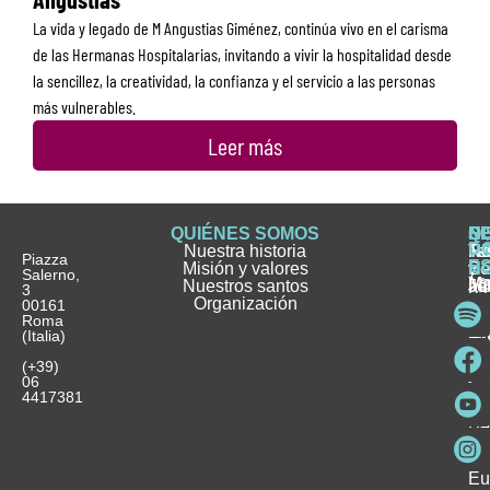
La vida y legado de M Angustias Giménez, continúa vivo en el carisma
de las Hermanas Hospitalarias, invitando a vivir la hospitalidad desde
la sencillez, la creatividad, la confianza y el servicio a las personas
más vulnerables.
Leer más
QUIÉNES SOMOS
Q
S
S
HI
NO
D
Nuestra historia
H
H
FA
Te
No
Piazza
E
Misión y valores
Se
H
H
y
Salerno,
M
Nuestros santos
as
¿
Jó
ag
3
Organización
In
pu
Ho
00161
Pu
Roma
e
se
La
es
(Italia)
in
He
Ho
Pa
Ho
Se
(+39)
y
vo
06
es
ho
4417381
Fu
Be
Me
Ho
Eu