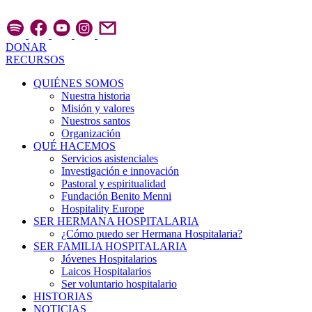
Ir
al
contenido
DONAR
RECURSOS
QUIÉNES SOMOS
Nuestra historia
Misión y valores
Nuestros santos
Organización
QUÉ HACEMOS
Servicios asistenciales
Investigación e innovación
Pastoral y espiritualidad
Fundación Benito Menni
Hospitality Europe
SER HERMANA HOSPITALARIA
¿Cómo puedo ser Hermana Hospitalaria?
SER FAMILIA HOSPITALARIA
Jóvenes Hospitalarios
Laicos Hospitalarios
Ser voluntario hospitalario
HISTORIAS
NOTICIAS