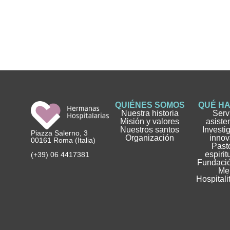
QUIÉNES SOMOS
QUÉ H
Nuestra historia
Serv
Misión y valores
asiste
Nuestros santos
Investi
Piazza Salerno, 3
Organización
innov
00161 Roma (Italia)
Pasto
espirit
(+39) 06 4417381
Fundació
Me
Hospitali