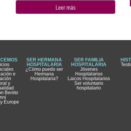
Leer más
ACEMOS
SER HERMANA
SER FAMILIA
HIS
icios
HOSPITALARIA
HOSPITALARIA
Test
nciales
¿Cómo puedo ser
Jóvenes
gación e
Hermana
Hospitalarios
ación
Hospitalaria?
Laicos Hospitalarios
ral y
Ser voluntario
ualidad
hospitalario
n Benito
nni
ty Europe