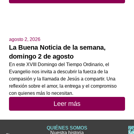
agosto 2, 2026
La Buena Noticia de la semana,
domingo 2 de agosto
En este XVIII Domingo del Tiempo Ordinario, el
Evangelio nos invita a descubrir la fuerza de la
compasión y la llamada de Jesús a compartir. Una
reflexión sobre el amor, la entrega y el compromiso
con quienes más lo necesitan.
Leer más
QUIÉNES SOMOS
Q
S
S
HI
NO
D
Nuestra historia
H
H
FA
Te
No