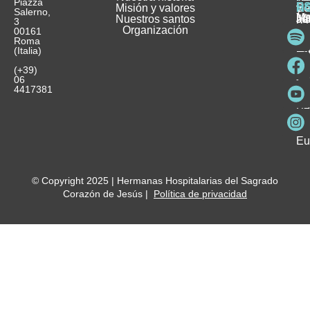
Piazza
E
Misión y valores
Se
H
H
y
Salerno,
M
Nuestros santos
as
¿
Jó
ag
3
Organización
In
pu
Ho
00161
Pu
Roma
e
se
La
es
(Italia)
in
He
Ho
Pa
Ho
Se
(+39)
y
vo
06
es
ho
4417381
Fu
Be
Me
Ho
Eu
© Copyright 2025 | Hermanas Hospitalarias del Sagrado
Corazón de Jesús |
Política de privacidad