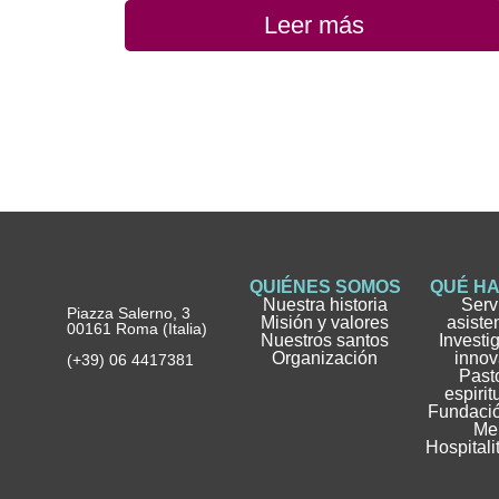
Leer más
QUIÉNES SOMOS
QUÉ H
Nuestra historia
Serv
Piazza Salerno, 3
Misión y valores
asiste
00161 Roma (Italia)
Nuestros santos
Investi
Organización
innov
(+39) 06 4417381
Pasto
espirit
Fundació
Me
Hospitali