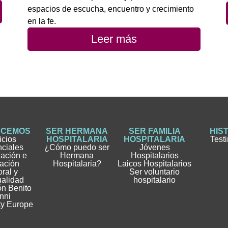
espacios de escucha, encuentro y crecimiento
en la fe.
Leer más
ACEMOS
SER HERMANA
SER FAMILIA
HIS
icios
HOSPITALARIA
HOSPITALARIA
Test
nciales
¿Cómo puedo ser
Jóvenes
gación e
Hermana
Hospitalarios
ación
Hospitalaria?
Laicos Hospitalarios
ral y
Ser voluntario
ualidad
hospitalario
n Benito
nni
ty Europe