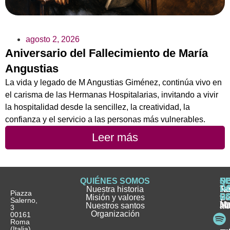
agosto 2, 2026
Aniversario del Fallecimiento de María
Angustias
La vida y legado de M Angustias Giménez, continúa vivo en
el carisma de las Hermanas Hospitalarias, invitando a vivir
la hospitalidad desde la sencillez, la creatividad, la
confianza y el servicio a las personas más vulnerables.
Leer más
QUIÉNES SOMOS
Q
S
S
HI
NO
D
Nuestra historia
H
H
FA
Te
No
Piazza
E
Misión y valores
Se
H
H
y
Salerno,
M
Nuestros santos
as
¿
Jó
ag
3
Organización
In
pu
Ho
00161
Pu
Roma
e
se
La
es
(Italia)