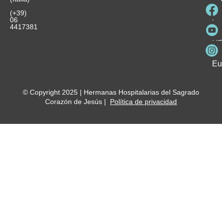
in
He
Ho
Pa
Ho
Se
(+39)
y
vo
06
es
ho
4417381
Fu
Be
Me
Ho
Eu
© Copyright 2025 | Hermanas Hospitalarias del Sagrado
Corazón de Jesús |
Política de privacidad