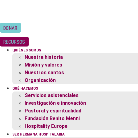
Ir
al
contenido
DONAR
RECURSOS
QUIÉNES SOMOS
Nuestra historia
Misión y valores
Nuestros santos
Organización
QUÉ HACEMOS
Servicios asistenciales
Investigación e innovación
Pastoral y espiritualidad
Fundación Benito Menni
Hospitality Europe
SER HERMANA HOSPITALARIA