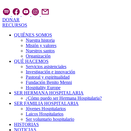
Ir
al
contenido
DONAR
RECURSOS
QUIÉNES SOMOS
Nuestra historia
Misión y valores
Nuestros santos
Organización
QUÉ HACEMOS
Servicios asistenciales
Investigación e innovación
Pastoral y espiritualidad
Fundación Benito Menni
Hospitality Europe
SER HERMANA HOSPITALARIA
¿Cómo puedo ser Hermana Hospitalaria?
SER FAMILIA HOSPITALARIA
Jóvenes Hospitalarios
Laicos Hospitalarios
Ser voluntario hospitalario
HISTORIAS
NOTICIAS