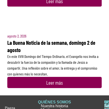
Leer más
agosto 2, 2026
La Buena Noticia de la semana, domingo 2 de
agosto
En este XVIII Domingo del Tiempo Ordinario, el Evangelio nos invita a
descubrir la fuerza de la compasión y la llamada de Jesús a
compartir. Una reflexión sobre el amor, la entrega y el compromiso
con quienes más lo necesitan.
Leer más
QUIÉNES SOMOS
Q
S
S
HI
NO
D
Nuestra historia
H
H
FA
Te
No
Piazza