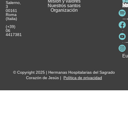
E
Misión y valores
Se
H
H
y
Salerno,
M
Nuestros santos
as
¿
Jó
ag
3
Organización
In
pu
Ho
00161
Pu
Roma
e
se
La
es
(Italia)
in
He
Ho
Pa
Ho
Se
(+39)
y
vo
06
es
ho
4417381
Fu
Be
Me
Ho
Eu
© Copyright 2025 | Hermanas Hospitalarias del Sagrado
Corazón de Jesús |
Política de privacidad