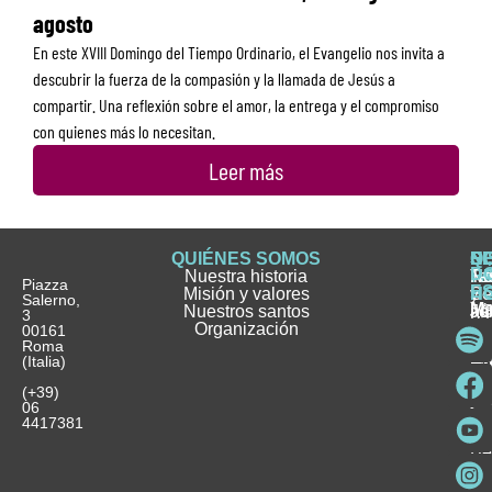
agosto
En este XVIII Domingo del Tiempo Ordinario, el Evangelio nos invita a
descubrir la fuerza de la compasión y la llamada de Jesús a
compartir. Una reflexión sobre el amor, la entrega y el compromiso
con quienes más lo necesitan.
Leer más
QUIÉNES SOMOS
Q
S
S
HI
NO
D
Nuestra historia
H
H
FA
Te
No
Piazza
E
Misión y valores
Se
H
H
y
Salerno,
M
Nuestros santos
as
¿
Jó
ag
3
Organización
In
pu
Ho
00161
Pu
Roma
e
se
La
es
(Italia)
in
He
Ho
Pa
Ho
Se
(+39)
y
vo
06
es
ho
4417381
Fu
Be
Me
Ho