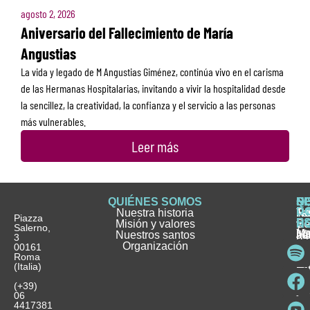
agosto 2, 2026
Aniversario del Fallecimiento de María
Angustias
La vida y legado de M Angustias Giménez, continúa vivo en el carisma
de las Hermanas Hospitalarias, invitando a vivir la hospitalidad desde
la sencillez, la creatividad, la confianza y el servicio a las personas
más vulnerables.
Leer más
QUIÉNES SOMOS
Q
S
S
HI
NO
D
Nuestra historia
H
H
FA
Te
No
Piazza
E
Misión y valores
Se
H
H
y
Salerno,
M
Nuestros santos
as
¿
Jó
ag
3
Organización
In
pu
Ho
00161
Pu
Roma
e
se
La
es
(Italia)
in
He
Ho
Pa
Ho
Se
(+39)
y
vo
06
es
ho
4417381