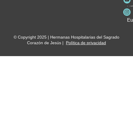
Fu
Be
Me
Ho
Eu
© Copyright 2025 | Hermanas Hospitalarias del Sagrado
Corazón de Jesús |
Política de privacidad