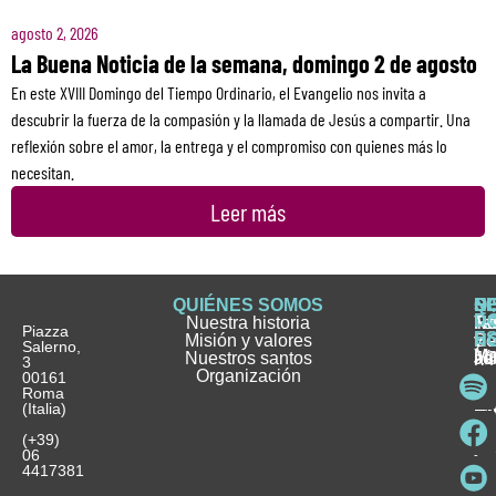
agosto 2, 2026
La Buena Noticia de la semana, domingo 2 de agosto
En este XVIII Domingo del Tiempo Ordinario, el Evangelio nos invita a
descubrir la fuerza de la compasión y la llamada de Jesús a compartir. Una
reflexión sobre el amor, la entrega y el compromiso con quienes más lo
necesitan.
Leer más
QUIÉNES SOMOS
Q
S
S
HI
NO
D
Nuestra historia
H
H
FA
Te
No
Piazza
E
Misión y valores
Se
H
H
y
Salerno,
M
Nuestros santos
as
¿
Jó
ag
3
Organización
In
pu
Ho
00161
Pu
Roma
e
se
La
es
(Italia)
in
He
Ho
Pa
Ho
Se
(+39)
y
vo
06
es
ho
4417381
Fu