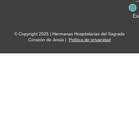
Be
Me
Ho
Eu
© Copyright 2025 | Hermanas Hospitalarias del Sagrado
Corazón de Jesús |
Política de privacidad