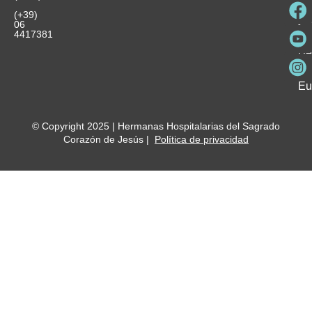
Pa
Ho
Se
(+39)
y
vo
06
es
ho
4417381
Fu
Be
Me
Ho
Eu
© Copyright 2025 | Hermanas Hospitalarias del Sagrado
Corazón de Jesús |
Política de privacidad