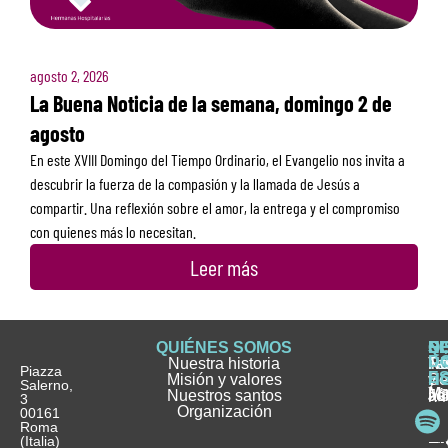
agosto 2, 2026
La Buena Noticia de la semana, domingo 2 de
agosto
En este XVIII Domingo del Tiempo Ordinario, el Evangelio nos invita a
descubrir la fuerza de la compasión y la llamada de Jesús a
compartir. Una reflexión sobre el amor, la entrega y el compromiso
con quienes más lo necesitan.
Leer más
QUIÉNES SOMOS
Q
S
S
HI
NO
D
Nuestra historia
H
H
FA
Te
No
Piazza
E
Misión y valores
Se
H
H
y
Salerno,
M
Nuestros santos
as
¿
Jó
ag
3
Organización
In
pu
Ho
00161
Pu
Roma
e
se
La
es
(Italia)
in
He
Ho