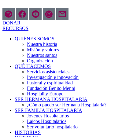
Ir
al
contenido
DONAR
RECURSOS
QUIÉNES SOMOS
Nuestra historia
Misión y valores
Nuestros santos
Organización
QUÉ HACEMOS
Servicios asistenciales
Investigación e innovación
Pastoral y espiritualidad
Fundación Benito Menni
Hospitality Europe
SER HERMANA HOSPITALARIA
¿Cómo puedo ser Hermana Hospitalaria?
SER FAMILIA HOSPITALARIA
Jóvenes Hospitalarios
Laicos Hospitalarios
Ser voluntario hospitalario
HISTORIAS