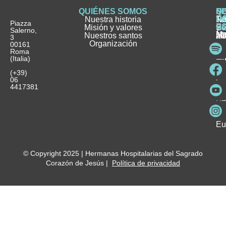
QUIÉNES SOMOS
Q
S
S
HI
NO
D
Nuestra historia
H
H
FA
Te
No
Piazza
E
Misión y valores
Se
H
H
y
Salerno,
M
Nuestros santos
as
¿
Jó
ag
3
Organización
In
pu
Ho
00161
Pu
Roma
e
se
La
es
(Italia)
in
He
Ho
Pa
Ho
Se
(+39)
y
vo
06
es
ho
4417381
Fu
Be
Me
Ho
Eu
© Copyright 2025 | Hermanas Hospitalarias del Sagrado
Corazón de Jesús |
Política de privacidad