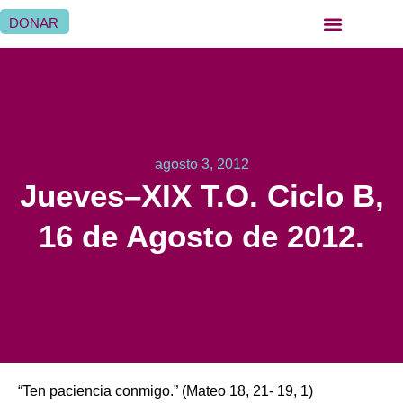
DONAR
QUIÉNES SOMOS
QUÉ HACEMOS
SER HERMANA HOSPITALARIA
SER FAMILIA HOSPITALARIA
DÓNDE ESTAMOS
agosto 3, 2012
Jueves–XIX T.O. Ciclo B,
16 de Agosto de 2012.
“Ten paciencia conmigo.” (Mateo 18, 21- 19, 1)