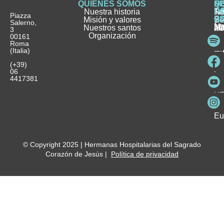
QUIÉNES SOMOS
Q
S
S
HI
NO
D
Nuestra historia
H
H
FA
Te
No
Piazza
E
Misión y valores
Se
H
H
y
Salerno,
M
Nuestros santos
as
¿
Jó
ag
3
Organización
In
pu
Ho
00161
Pu
Roma
e
se
La
es
(Italia)
in
He
Ho
Pa
Ho
Se
(+39)
y
vo
06
es
ho
4417381
Fu
Be
Me
Ho
Eu
© Copyright 2025 | Hermanas Hospitalarias del Sagrado
Corazón de Jesús |
Política de privacidad