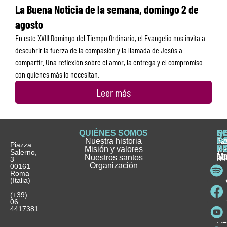
La Buena Noticia de la semana, domingo 2 de
agosto
En este XVIII Domingo del Tiempo Ordinario, el Evangelio nos invita a
descubrir la fuerza de la compasión y la llamada de Jesús a
compartir. Una reflexión sobre el amor, la entrega y el compromiso
con quienes más lo necesitan.
Leer más
QUIÉNES SOMOS
Q
S
S
HI
NO
D
Nuestra historia
H
H
FA
Te
No
Piazza
E
Misión y valores
Se
H
H
y
Salerno,
M
Nuestros santos
as
¿
Jó
ag
3
Organización
In
pu
Ho
00161
Pu
Roma
e
se
La
es
(Italia)
in
He
Ho
Pa
Ho
Se
(+39)
y
vo
06
es
ho
4417381
Fu
Be