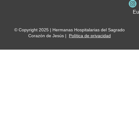
Me
Ho
Eu
© Copyright 2025 | Hermanas Hospitalarias del Sagrado
Corazón de Jesús |
Política de privacidad