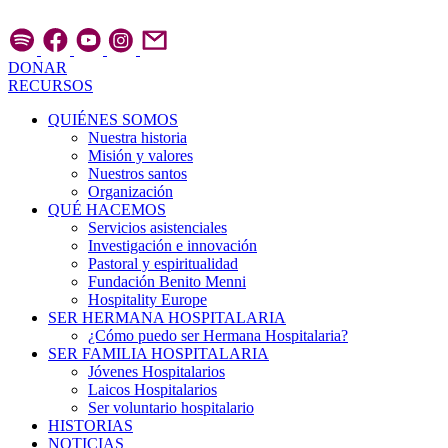
Ir
al
contenido
DONAR
RECURSOS
QUIÉNES SOMOS
Nuestra historia
Misión y valores
Nuestros santos
Organización
QUÉ HACEMOS
Servicios asistenciales
Investigación e innovación
Pastoral y espiritualidad
Fundación Benito Menni
Hospitality Europe
SER HERMANA HOSPITALARIA
¿Cómo puedo ser Hermana Hospitalaria?
SER FAMILIA HOSPITALARIA
Jóvenes Hospitalarios
Laicos Hospitalarios
Ser voluntario hospitalario
HISTORIAS
NOTICIAS