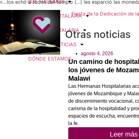
QUÉ HACEMOS
«…los echó a todos del templo (…) les esparció las moneda
Fiesta de la Dedicación de la
SER HERMANA HOSPITALARIA
SER FAMILIA HOSPITALARIA
Otras noticias
HISTORIAS
NOTICIAS
agosto 4, 2026
DÓNDE ESTAMOS
Un camino de hospital
los jóvenes de Mozam
Malawi
Las Hermanas Hospitalarias a
jóvenes de Mozambique y Mala
de discernimiento vocacional, c
carisma de la hospitalidad y p
espacios de escucha, encuentro
la fe.
Leer más