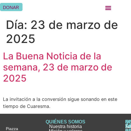
DONAR
QUIÉNES SOMOS
QUÉ HACEMOS
SER HERMANA HOSPITALARIA
SER FAMILIA HOSPITALARIA
DÓNDE ESTAMOS
Día:
23 de marzo de
2025
La Buena Noticia de la
semana, 23 de marzo de
2025
La invitación a la conversión sigue sonando en este
tiempo de Cuaresma.
QUIÉNES SOMOS
Q
S
S
HI
NO
D
Nuestra historia
H
H
FA
Te
No
Piazza
E