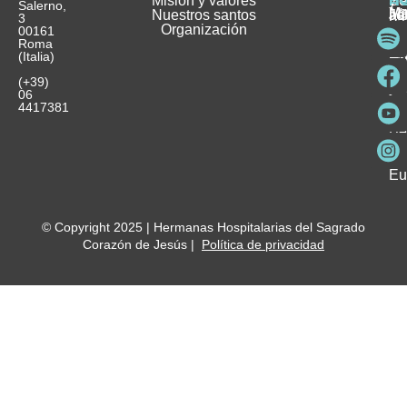
Misión y valores
Se
H
H
y
Salerno,
M
Nuestros santos
as
¿
Jó
ag
3
Organización
In
pu
Ho
00161
Pu
Roma
e
se
La
es
(Italia)
in
He
Ho
Pa
Ho
Se
(+39)
y
vo
06
es
ho
4417381
Fu
Be
Me
Ho
Eu
© Copyright 2025 | Hermanas Hospitalarias del Sagrado
Corazón de Jesús |
Política de privacidad