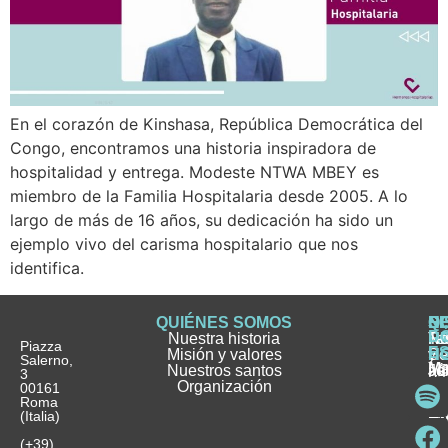
En el corazón de Kinshasa, República Democrática del
Congo, encontramos una historia inspiradora de
hospitalidad y entrega. Modeste NTWA MBEY es
miembro de la Familia Hospitalaria desde 2005. A lo
largo de más de 16 años, su dedicación ha sido un
ejemplo vivo del carisma hospitalario que nos
identifica.
QUIÉNES SOMOS
Q
S
S
HI
NO
D
Nuestra historia
H
H
FA
Te
No
Piazza
E
Misión y valores
Se
H
H
y
Salerno,
M
Nuestros santos
as
¿
Jó
ag
3
Organización
In
pu
Ho
00161
Pu
Roma
e
se
La
es
(Italia)
in
He
Ho
Pa
Ho
Se
(+39)