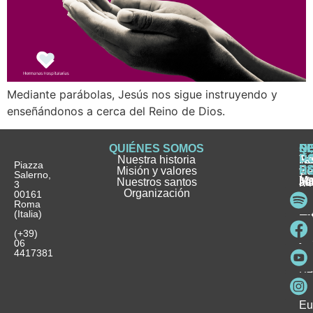
Mediante parábolas, Jesús nos sigue instruyendo y
enseñándonos a cerca del Reino de Dios.
QUIÉNES SOMOS
Q
S
S
HI
NO
D
Nuestra historia
H
H
FA
Te
No
Piazza
E
Misión y valores
Se
H
H
y
Salerno,
M
Nuestros santos
as
¿
Jó
ag
3
Organización
In
pu
Ho
00161
Pu
Roma
e
se
La
es
(Italia)
in
He
Ho
Pa
Ho
Se
(+39)
y
vo
06
es
ho
4417381
Fu
Be
Me
Ho
Eu