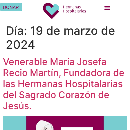
DONAR
QUIÉNES SOMOS
QUÉ HACEMOS
SER HERMANA HOSPITALARIA
SER FAMILIA HOSPITALARIA
DÓNDE ESTAMOS
Día:
19 de marzo de
2024
Venerable María Josefa
Recio Martín, Fundadora de
las Hermanas Hospitalarias
del Sagrado Corazón de
Jesús.