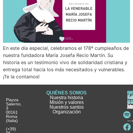
En este día especial, celebramos el 178º cumpleaños de
nuestra fundadora María Josefa Recio Martín. Su
historia es un testimonio vivo de solidaridad cristiana y
entrega total hacia los más necesitados y vulnerables.
¡Te la contamos!
QUIÉNES SOMOS
Q
S
S
HI
NO
D
Nuestra historia
H
H
FA
Te
No
Piazza
E
Misión y valores
Se
H
H
y
Salerno,
M
Nuestros santos
as
¿
Jó
ag
3
Organización
In
pu
Ho
00161
Pu
Roma
e
se
La
es
(Italia)
in
He
Ho
Pa
Ho
Se
(+39)
y
vo
06