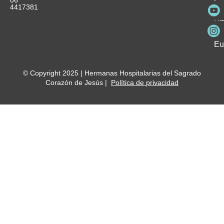
es
ho
4417381
Fu
Be
Me
Ho
Eu
© Copyright 2025 | Hermanas Hospitalarias del Sagrado
Corazón de Jesús |
Política de privacidad