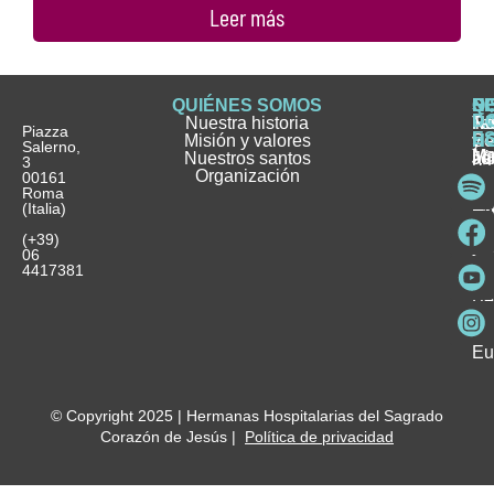
Leer más
QUIÉNES SOMOS
Q
S
S
HI
NO
D
Nuestra historia
H
H
FA
Te
No
Piazza
E
Misión y valores
Se
H
H
y
Salerno,
M
Nuestros santos
as
¿
Jó
ag
3
Organización
In
pu
Ho
00161
Pu
Roma
e
se
La
es
(Italia)
in
He
Ho
Pa
Ho
Se
(+39)
y
vo
06
es
ho
4417381
Fu
Be
Me
Ho
Eu
© Copyright 2025 | Hermanas Hospitalarias del Sagrado
Corazón de Jesús |
Política de privacidad