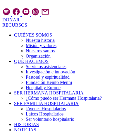
Ir
al
contenido
DONAR
RECURSOS
QUIÉNES SOMOS
Nuestra historia
Misión y valores
Nuestros santos
Organización
QUÉ HACEMOS
Servicios asistenciales
Investigación e innovación
Pastoral y espiritualidad
Fundación Benito Menni
Hospitality Europe
SER HERMANA HOSPITALARIA
¿Cómo puedo ser Hermana Hospitalaria?
SER FAMILIA HOSPITALARIA
Jóvenes Hospitalarios
Laicos Hospitalarios
Ser voluntario hospitalario
HISTORIAS
NOTICIAS