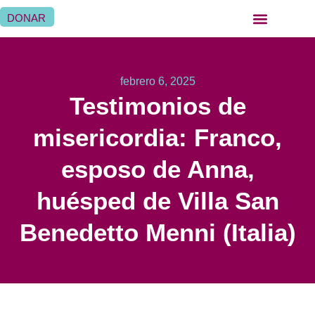
DONAR
QUIÉNES SOMOS
QUÉ HACEMOS
SER HERMANA HOSPITALARIA
SER FAMILIA HOSPITALARIA
DÓNDE ESTAMOS
febrero 6, 2025
Testimonios de
misericordia: Franco,
esposo de Anna,
huésped de Villa San
Benedetto Menni (Italia)