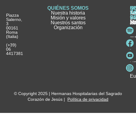
QUIÉNES SOMOS
Q
S
S
HI
NO
D
Nuestra historia
H
H
FA
Te
No
Piazza
E
Misión y valores
Se
H
H
y
Salerno,
M
Nuestros santos
as
¿
Jó
ag
3
Organización
In
pu
Ho
00161
Pu
Roma
e
se
La
es
(Italia)
in
He
Ho
Pa
Ho
Se
(+39)
y
vo
06
es
ho
4417381
Fu
Be
Me
Ho
Eu
© Copyright 2025 | Hermanas Hospitalarias del Sagrado
Corazón de Jesús |
Política de privacidad