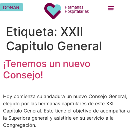
DONAR
QUIÉNES SOMOS
QUÉ HACEMOS
SER HERMANA HOSPITALARIA
SER FAMILIA HOSPITALARIA
DÓNDE ESTAMOS
Etiqueta:
XXII
Capitulo General
¡Tenemos un nuevo
Consejo!
Hoy comienza su andadura un nuevo Consejo General,
elegido por las hermanas capitulares de este XXII
Capítulo General. Este tiene el objetivo de acompañar a
la Superiora general y asistirle en su servicio a la
Congregación.