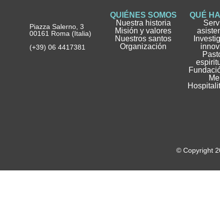
QUIÉNES SOMOS
QUÉ H
Nuestra historia
Serv
Piazza Salerno, 3
Misión y valores
asiste
00161 Roma (Italia)
Nuestros santos
Investi
Organización
innov
(+39) 06 4417381
Pasto
espirit
Fundació
Me
Hospitali
© Copyright 2