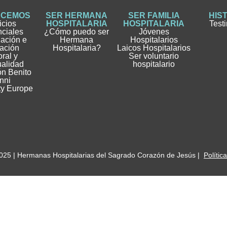
ACEMOS
SER HERMANA
SER FAMILIA
HIS
icios
HOSPITALARIA
HOSPITALARIA
Test
nciales
¿Cómo puedo ser
Jóvenes
gación e
Hermana
Hospitalarios
ación
Hospitalaria?
Laicos Hospitalarios
ral y
Ser voluntario
ualidad
hospitalario
n Benito
nni
ty Europe
025 | Hermanas Hospitalarias del Sagrado Corazón de Jesús |
Polític