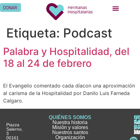
DONAR
Etiqueta:
Podcast
Palabra y Hospitalidad, del
18 al 24 de febrero
El Evangelio comentado cada díacon una aproximación
al carisma de la Hospitalidad por Danilo Luis Farneda
Calgaro.
QUIÉNES SOMOS
Q
S
S
HI
NO
D
Nuestra historia
H
H
FA
Te
No
Piazza
E
Misión y valores
Se
H
H
y
Salerno,
M
Nuestros santos
as
¿
Jó
ag
3
Organización
In
pu
Ho
00161
Pu