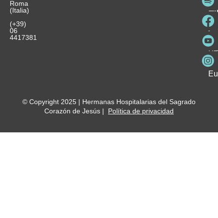
Roma
e
se
La
es
(Italia)
in
He
Ho
Pa
Ho
Se
(+39)
y
vo
06
es
ho
4417381
Fu
Be
Me
Ho
Eu
© Copyright 2025 | Hermanas Hospitalarias del Sagrado
Corazón de Jesús |
Política de privacidad