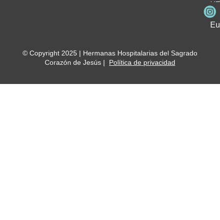
Be
Me
Ho
Eu
© Copyright 2025 | Hermanas Hospitalarias del Sagrado
Corazón de Jesús |
Política de privacidad