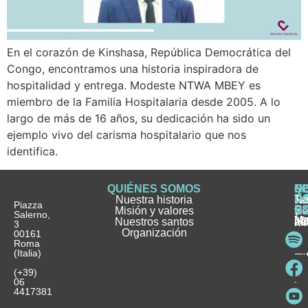
En el corazón de Kinshasa, República Democrática del
Congo, encontramos una historia inspiradora de
hospitalidad y entrega. Modeste NTWA MBEY es
miembro de la Familia Hospitalaria desde 2005. A lo
largo de más de 16 años, su dedicación ha sido un
ejemplo vivo del carisma hospitalario que nos
identifica.
QUIÉNES SOMOS
Q
S
S
HI
NO
D
Nuestra historia
H
H
FA
Te
No
Piazza
E
Misión y valores
Se
H
H
y
Salerno,
M
Nuestros santos
as
¿
Jó
ag
3
Organización
In
pu
Ho
00161
Pu
Roma
e
se
La
es
(Italia)
in
He
Ho
Pa
Ho
Se
(+39)
y
vo
06
es
ho
4417381
Fu