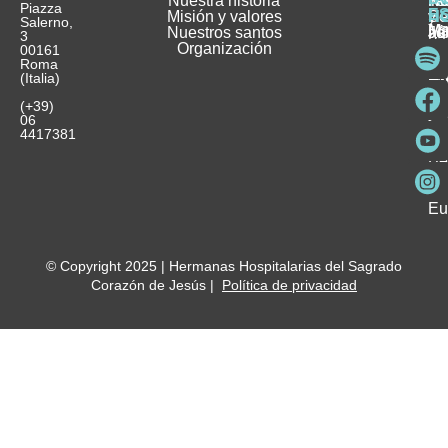
Nuestra historia
H
H
FA
Te
No
Piazza
E
Misión y valores
Se
H
H
y
Salerno,
M
Nuestros santos
as
¿
Jó
ag
3
Organización
In
pu
Ho
00161
Pu
Roma
e
se
La
es
(Italia)
in
He
Ho
Pa
Ho
Se
(+39)
y
vo
06
es
ho
4417381
Fu
Be
Me
Ho
Eu
© Copyright 2025 | Hermanas Hospitalarias del Sagrado
Corazón de Jesús |
Política de privacidad