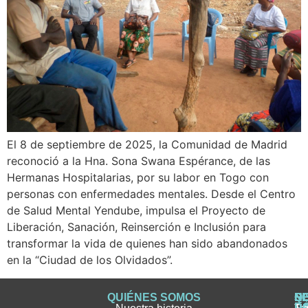
El 8 de septiembre de 2025, la Comunidad de Madrid
reconoció a la Hna. Sona Swana Espérance, de las
Hermanas Hospitalarias, por su labor en Togo con
personas con enfermedades mentales. Desde el Centro
de Salud Mental Yendube, impulsa el Proyecto de
Liberación, Sanación, Reinserción e Inclusión para
transformar la vida de quienes han sido abandonados
en la “Ciudad de los Olvidados”.
QUIÉNES SOMOS
Q
S
S
HI
NO
D