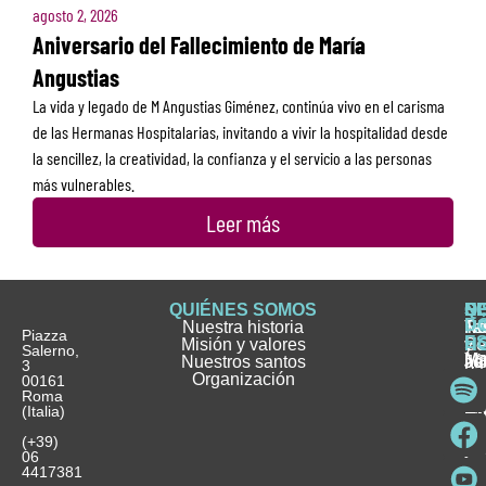
agosto 2, 2026
Aniversario del Fallecimiento de María
Angustias
La vida y legado de M Angustias Giménez, continúa vivo en el carisma
de las Hermanas Hospitalarias, invitando a vivir la hospitalidad desde
la sencillez, la creatividad, la confianza y el servicio a las personas
más vulnerables.
Leer más
QUIÉNES SOMOS
Q
S
S
HI
NO
D
Nuestra historia
H
H
FA
Te
No
Piazza
E
Misión y valores
Se
H
H
y
Salerno,
M
Nuestros santos
as
¿
Jó
ag
3
Organización
In
pu
Ho
00161
Pu
Roma
e
se
La
es
(Italia)
in
He
Ho
Pa
Ho
Se
(+39)
y
vo
06
es
ho
4417381
Fu