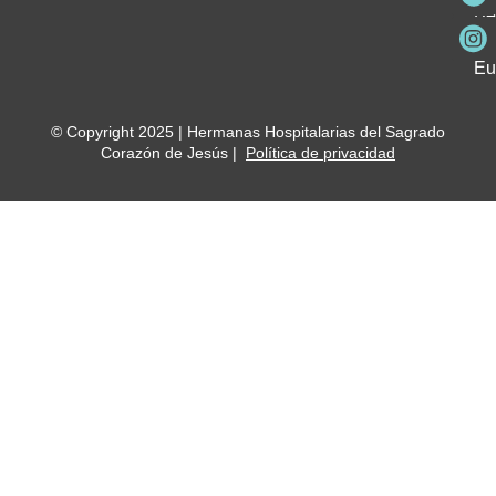
Be
Me
Ho
Eu
© Copyright 2025 | Hermanas Hospitalarias del Sagrado
Corazón de Jesús |
Política de privacidad