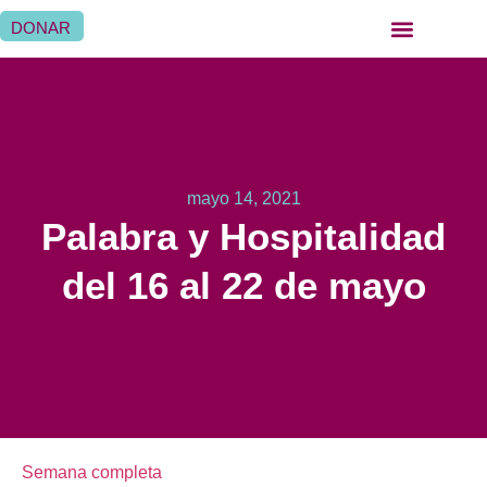
DONAR
QUIÉNES SOMOS
QUÉ HACEMOS
SER HERMANA HOSPITALARIA
SER FAMILIA HOSPITALARIA
DÓNDE ESTAMOS
mayo 14, 2021
Palabra y Hospitalidad
del 16 al 22 de mayo
Semana completa