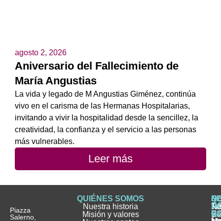
agosto 2, 2026
Aniversario del Fallecimiento de
María Angustias
La vida y legado de M Angustias Giménez, continúa
vivo en el carisma de las Hermanas Hospitalarias,
invitando a vivir la hospitalidad desde la sencillez, la
creatividad, la confianza y el servicio a las personas
más vulnerables.
Leer más
QUIÉNES SOMOS
Q
S
S
HI
NO
D
Nuestra historia
H
H
FA
Te
No
Piazza
E
Misión y valores
Se
H
H
y
Salerno,