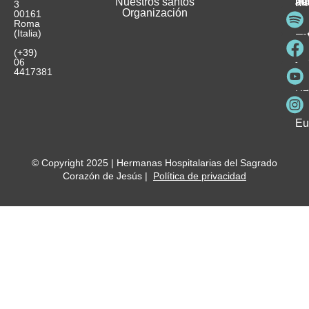
M
Nuestros santos
as
¿
Jó
ag
3
Organización
In
pu
Ho
00161
Pu
Roma
e
se
La
es
(Italia)
in
He
Ho
Pa
Ho
Se
(+39)
y
vo
06
es
ho
4417381
Fu
Be
Me
Ho
Eu
© Copyright 2025 | Hermanas Hospitalarias del Sagrado
Corazón de Jesús |
Política de privacidad